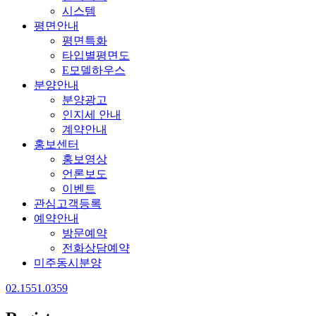
시스템
평면안내
평면특화
타입별평면도
E모델하우스
분양안내
분양광고
인지세 안내
계약안내
홍보센터
홍보영상
언론보도
이벤트
관심고객등록
예약안내
방문예약
전화상담예약
미주동시분양
02.1551.0359