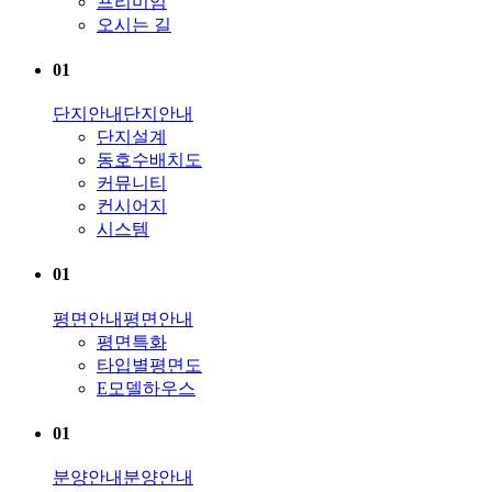
프리미엄
오시는 길
01
단지안내
단지안내
단지설계
동호수배치도
커뮤니티
컨시어지
시스템
01
평면안내
평면안내
평면특화
타입별평면도
E모델하우스
01
분양안내
분양안내