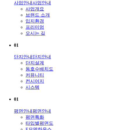
사업안내
사업안내
사업개요
브랜드 소개
입지환경
프리미엄
오시는 길
01
단지안내
단지안내
단지설계
동호수배치도
커뮤니티
컨시어지
시스템
01
평면안내
평면안내
평면특화
타입별평면도
E모델하우스