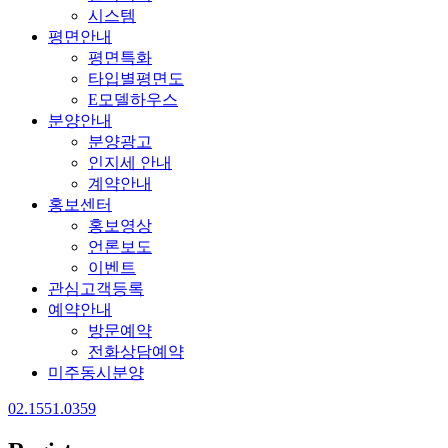
시스템
평면안내
평면특화
타입별평면도
E모델하우스
분양안내
분양광고
인지세 안내
계약안내
홍보센터
홍보영상
언론보도
이벤트
관심고객등록
예약안내
방문예약
전화상담예약
미주동시분양
02.1551.0359