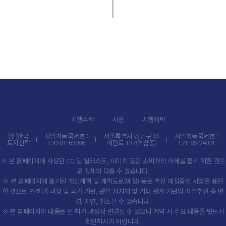
시행수탁
시공
시행위탁
(주)한국
사업자등록번호 :
서울특별시 강남구 테
사업자등록번호 :
토지신탁
120-81-63986
헤란로 137(역삼동)
121-86-24021
※ 본 홈페이지에 사용된 CG 및 일러스트, 이미지 등은
소비자의 이해를 돕기 위한 것으
로 실제와 다를 수 있습니다.
※ 본 홈페이지에 표기된 개발계획 및 계획도로(예정) 등은 추진 예정중인
사항을 표현
한 것으로
인·허가 과정 및 국가 기관, 관할 지자체 및
기타 관계 기관의 사업추진 중 변
경, 지연, 취소될 수 있습니다.
※ 본 홈페이지의 내용은 인·허가 과정상 변경될 수 있으니
계약 시 주요 내용을 반드시
확인하시기 바랍니다.