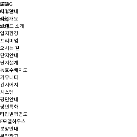
DRAG
로고
CLICK
사업안내
skip
사업개요
skip
브랜드 소개
입지환경
프리미엄
오시는 길
단지안내
단지설계
동호수배치도
커뮤니티
컨시어지
시스템
평면안내
평면특화
타입별평면도
E모델하우스
분양안내
분양광고