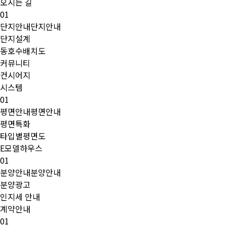
오시는 길
01
단지안내
단지안내
단지설계
동호수배치도
커뮤니티
컨시어지
시스템
01
평면안내
평면안내
평면특화
타입별평면도
E모델하우스
01
분양안내
분양안내
분양광고
인지세 안내
계약안내
01